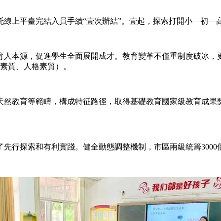
托線上平臺完結入員手續“壹次辦結”。壹起，探索打開小—初—高
育人本源，促進學生全面展開成才。教育變革不僅重制度破冰，更
異素質、人格素質）。
育等範疇，構成特征路徑，取得基礎教育國家級教育成果獎29個
行探索和有利實踐。健全動態調整機制，市區兩級統籌3000個