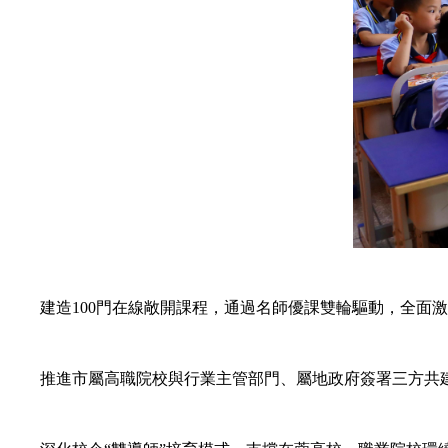
建造100門在線敞開課程，通過名師優課雙輪驅動，全面激
推進市屬高職院校與行業主管部門、屬地政府簽署三方共建協