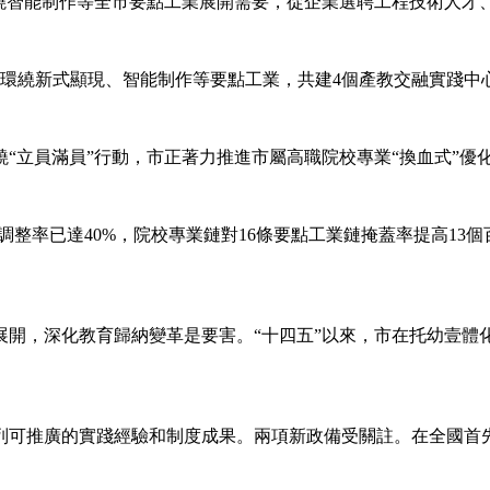
智能制作等全市要點工業展開需要，從企業選聘工程技術人才
環繞新式顯現、智能制作等要點工業，共建4個產教交融實踐中
員滿員”行動，市正著力推進市屬高職院校專業“換血式”優化調
整率已達40%，院校專業鏈對16條要點工業鏈掩蓋率提高13
，深化教育歸納變革是要害。“十四五”以來，市在托幼壹體化
推廣的實踐經驗和制度成果。兩項新政備受關註。在全國首先推廣