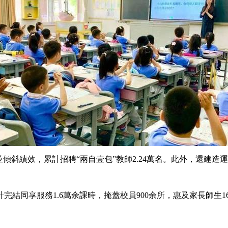
斜績效，累計招聘“兩自壹包”教師2.24萬名。此外，還建造
計完結同享服務1.6萬余課時，掩蓋校員900余所，惠及家長師生