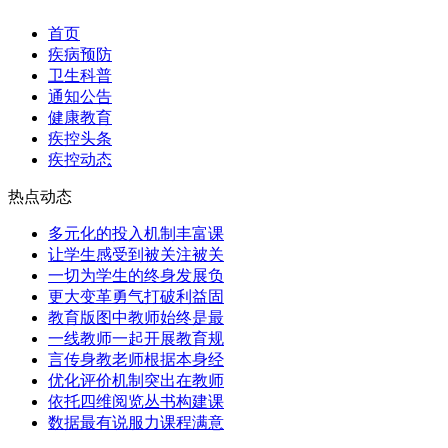
首页
疾病预防
卫生科普
通知公告
健康教育
疾控头条
疾控动态
热点动态
多元化的投入机制丰富课
让学生感受到被关注被关
一切为学生的终身发展负
更大变革勇气打破利益固
教育版图中教师始终是最
一线教师一起开展教育规
言传身教老师根据本身经
优化评价机制突出在教师
依托四维阅览丛书构建课
数据最有说服力课程满意