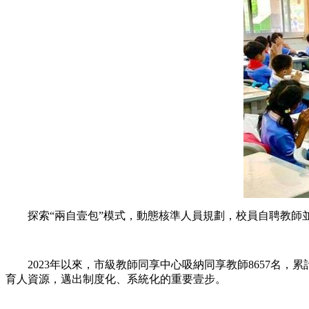
探索“兩自壹包”模式，動態核準人員規劃，校員自聘教師並傾
2023年以來，市級教師同享中心吸納同享教師8657名，累
育人資源，邁出制度化、系統化的重要壹步。