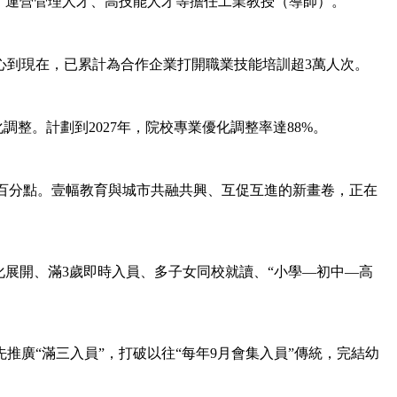
、運營管理人才、高技能人才等擔任工業教授（導師）。
心到現在，已累計為合作企業打開職業技能培訓超3萬人次。
整。計劃到2027年，院校專業優化調整率達88%。
個百分點。壹幅教育與城市共融共興、互促互進的新畫卷，正在
展開、滿3歲即時入員、多子女同校就讀、“小學—初中—高
“滿三入員”，打破以往“每年9月會集入員”傳統，完結幼