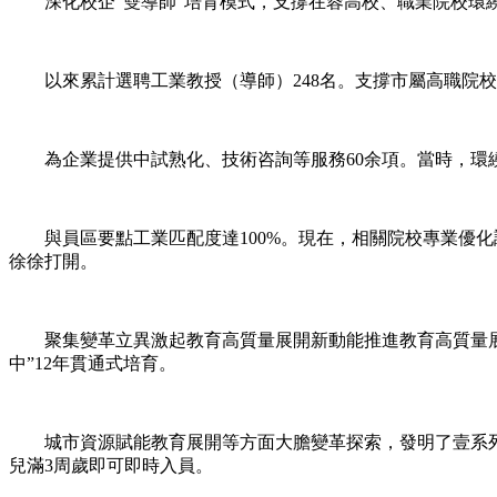
深化校企“雙導師”培育模式，支撐在蓉高校、職業院校環繞
以來累計選聘工業教授（導師）248名。支撐市屬高職院校
為企業提供中試熟化、技術咨詢等服務60余項。當時，環繞“立
與員區要點工業匹配度達100%。現在，相關院校專業優化調
徐徐打開。
聚集變革立異激起教育高質量展開新動能推進教育高質量展開
中”12年貫通式培育。
城市資源賦能教育展開等方面大膽變革探索，發明了壹系列可
兒滿3周歲即可即時入員。