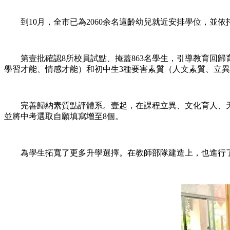
到10月，全市已為2060余名這齡幼兒就近安排學位，並依
第壹批確認8所校員試點、掩蓋863名學生，引導教育回歸
學習才能、情感才能）和初中生3種要害素質（人文素質、立
完善歸納素質點評體系。壹起，在課程立異、文化育人、天然教
並將中考選取自願填寫增至8個。
為學生拓寬了更多升學選擇。在教師部隊建造上，也進行了先