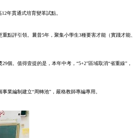
12年貫通式培育變革試點。
重點評引領。曩昔5年，聚集小學生3種要害才能（實踐才能、
。值得壹提的是，本年中考，“5+2”區域取消“省重線”，
事業編制建立“周轉池”，嚴格教師專編專用。