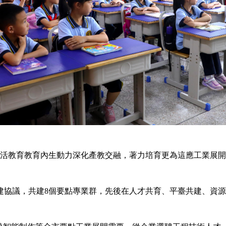
活教育教育內生動力深化產教交融，著力培育更為這應工業展開
議，共建8個要點專業群，先後在人才共育、平臺共建、資源同