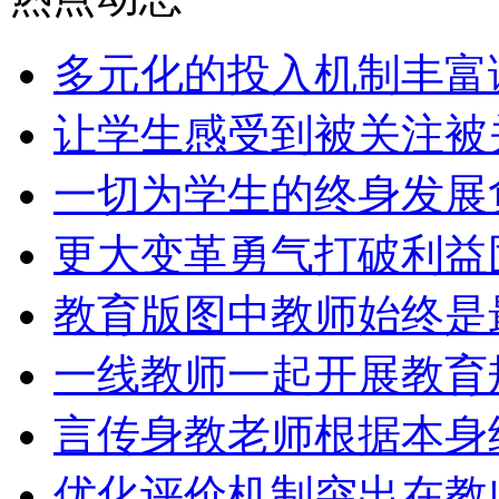
多元化的投入机制丰富
让学生感受到被关注被
一切为学生的终身发展
更大变革勇气打破利益
教育版图中教师始终是
一线教师一起开展教育
言传身教老师根据本身
优化评价机制突出在教