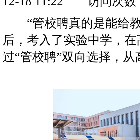
12-18 11:22 访问次数
“管校聘真的是能给教师一
后，考入了实验中学
过“管校聘”双向选择，从