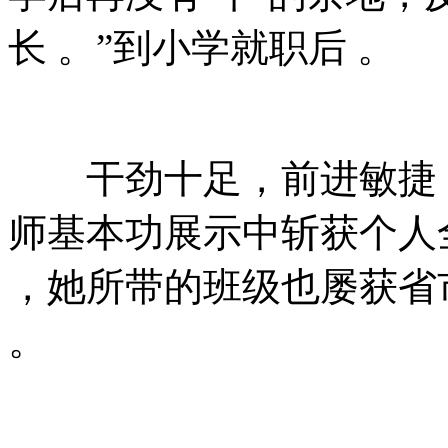
长 。”到小学就职后 。
干劲十足，前进敏捷
师基本功展示中斩获个人全能
，她所带的班级也屡获省市大奖
。